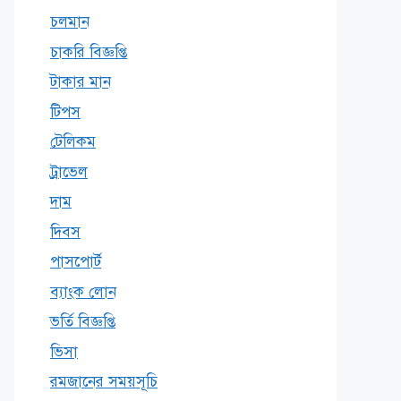
চলমান
চাকরি বিজ্ঞপ্তি
টাকার মান
টিপস
টেলিকম
ট্রাভেল
দাম
দিবস
পাসপোর্ট
ব্যাংক লোন
ভর্তি বিজ্ঞপ্তি
ভিসা
রমজানের সময়সূচি