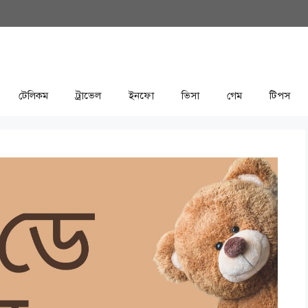
টেলিকম
ট্রাভেল
ইনফো
ভিসা
গেম
টিপস