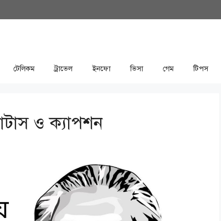
টেলিকম
ট্রাভেল
ইনফো
ভিসা
গেম
টিপস
্যাটাস ও ক্যাপশন