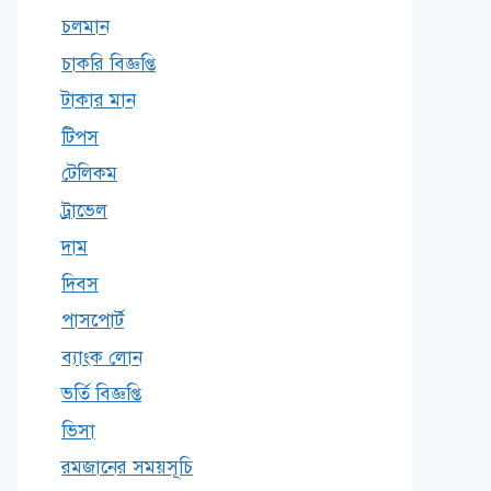
চলমান
চাকরি বিজ্ঞপ্তি
টাকার মান
টিপস
টেলিকম
ট্রাভেল
দাম
দিবস
পাসপোর্ট
ব্যাংক লোন
ভর্তি বিজ্ঞপ্তি
ভিসা
রমজানের সময়সূচি