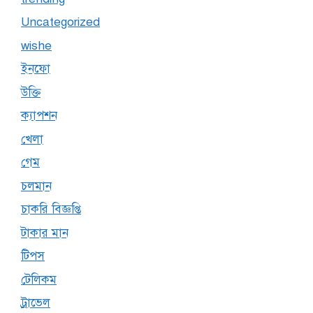
Uncategorized
wishe
ইনফো
উক্তি
ক্যাপশন
খেলা
গেম
চলমান
চাকরি বিজ্ঞপ্তি
টাকার মান
টিপস
টেলিকম
ট্রাভেল