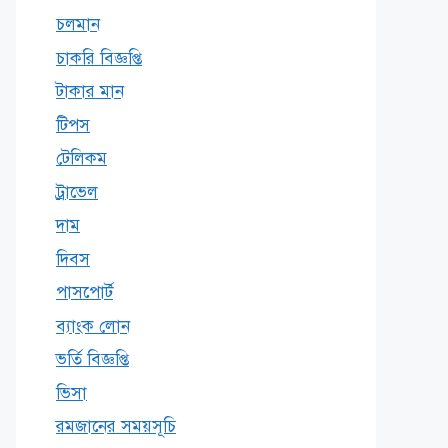
চলমান
চাকরি বিজ্ঞপ্তি
টাকার মান
টিপস
টেলিকম
ট্রাভেল
দাম
দিবস
পাসপোর্ট
ব্যাংক লোন
ভর্তি বিজ্ঞপ্তি
ভিসা
রমজানের সময়সূচি