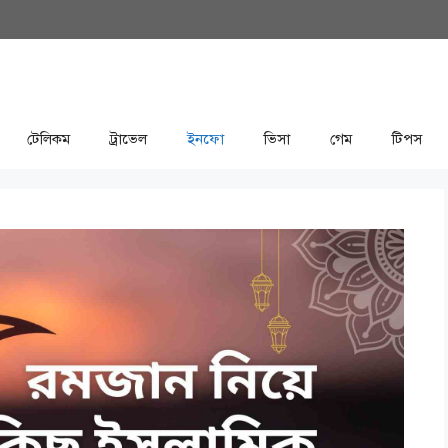
টেলিকম
ট্রাভেল
ইনফো
ভিসা
গেম
টিপস