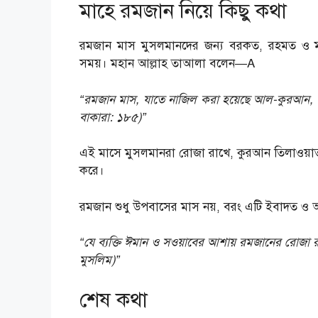
মাহে রমজান নিয়ে কিছু কথা
রমজান মাস মুসলমানদের জন্য বরকত, রহমত ও মাগফ
সময়। মহান আল্লাহ তাআলা বলেন—A
“রমজান মাস, যাতে নাজিল করা হয়েছে আল-কুরআন, যা ম
বাকারা: ১৮৫)”
এই মাসে মুসলমানরা রোজা রাখে, কুরআন তিলাওয়াত করে
করে।
রমজান শুধু উপবাসের মাস নয়, বরং এটি ইবাদত ও আত্ম
“যে ব্যক্তি ঈমান ও সওয়াবের আশায় রমজানের রোজা রাখব
মুসলিম)”
শেষ কথা