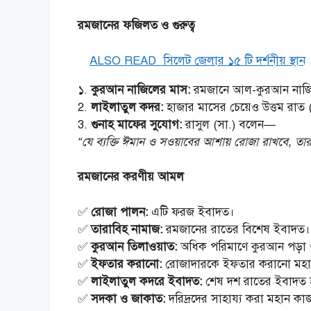
রমজানের ফজিলত ও গুরুত্ব
ALSO READ
সিলেট জেলার ১৫ টি দর্শনীয় স্থান
১.
কুরআন নাজিলের মাস:
রমজানে আল-কুরআন নাজিল
2.
লাইলাতুল কদর:
হাজার মাসের চেয়েও উত্তম রাত
3.
গুনাহ মাফের সুযোগ:
রাসুল (সা.) বলেন—
“যে ব্যক্তি ঈমান ও সওয়াবের আশায় রোজা রাখবে, তার প
রমজানের করণীয় আমল
✅
রোজা পালন:
এটি ফরজ ইবাদত।
✅
তারাবিহ নামাজ:
রমজানের রাতের বিশেষ ইবাদত।
✅
কুরআন তিলাওয়াত:
অধিক পরিমাণে কুরআন পড়া ও
✅
ইফতার করানো:
রোজাদারকে ইফতার করানো মহা
✅
লাইলাতুল কদরে ইবাদত:
শেষ দশ রাতের ইবাদত হ
✅
সদকা ও জাকাত:
দরিদ্রদের সাহায্য করা মহান কা