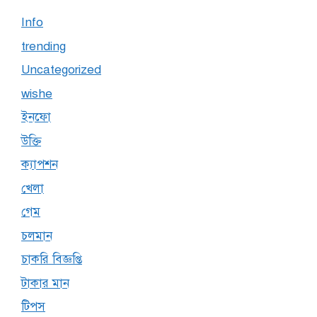
Info
trending
Uncategorized
wishe
ইনফো
উক্তি
ক্যাপশন
খেলা
গেম
চলমান
চাকরি বিজ্ঞপ্তি
টাকার মান
টিপস