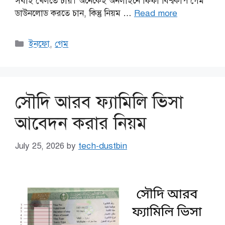
সবাই খেলতে চায়। অনেকেই অনলাইনে ফিফা বিশ্বকাপ গেম
ডাউনলোড করতে চান, কিন্তু নিয়ম …
Read more
Categories
ইনফো
,
গেম
সৌদি আরব ফ্যামিলি ভিসা
আবেদন করার নিয়ম
July 25, 2026
by
tech-dustbin