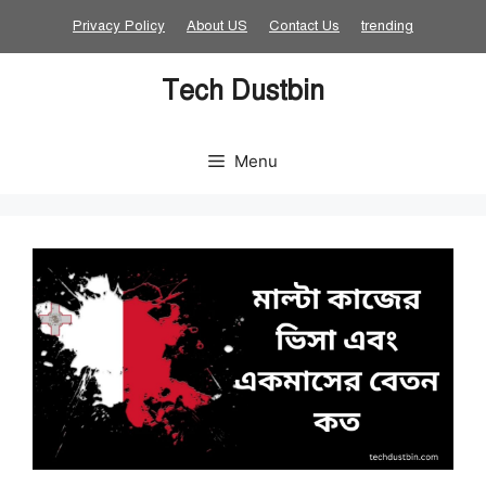
Skip
Privacy Policy
About US
Contact Us
trending
to
content
Tech Dustbin
Menu