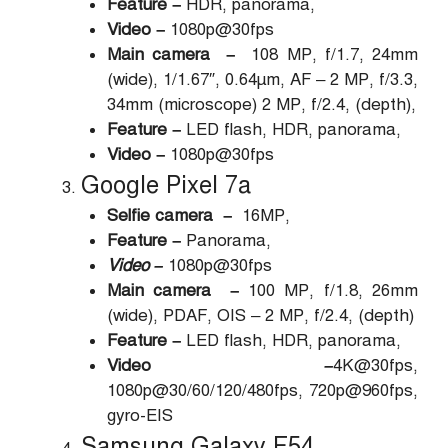
Feature –
HDR, panorama,
Video –
1080p@30fps
Main camera –
108 MP, f/1.7, 24mm
(wide), 1/1.67″, 0.64µm, AF – 2 MP, f/3.3,
34mm (microscope) 2 MP, f/2.4, (depth),
Feature –
LED flash, HDR, panorama,
Video –
1080p@30fps
Google Pixel 7a
Selfie camera –
16MP,
Feature –
Panorama,
Video –
1080p@30fps
Main camera –
100 MP, f/1.8, 26mm
(wide), PDAF, OIS – 2 MP, f/2.4, (depth)
Feature –
LED flash, HDR, panorama,
Video
–
4K@30fps,
1080p@30/60/120/480fps, 720p@960fps,
gyro-EIS
Samsung Galaxy F54