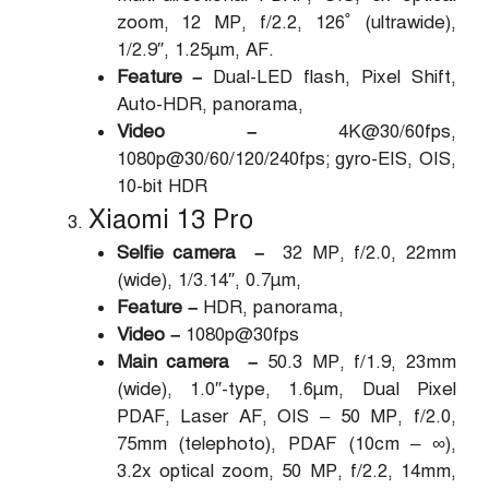
zoom, 12 MP, f/2.2, 126˚ (ultrawide),
1/2.9″, 1.25µm, AF.
Feature –
Dual-LED flash, Pixel Shift,
Auto-HDR, panorama,
Video –
4K@30/60fps,
1080p@30/60/120/240fps; gyro-EIS, OIS,
10-bit HDR
Xiaomi 13 Pro
Selfie camera –
32 MP, f/2.0, 22mm
(wide), 1/3.14″, 0.7µm,
Feature –
HDR, panorama,
Video –
1080p@30fps
Main camera –
50.3 MP, f/1.9, 23mm
(wide), 1.0″-type, 1.6µm, Dual Pixel
PDAF, Laser AF, OIS – 50 MP, f/2.0,
75mm (telephoto), PDAF (10cm – ∞),
3.2x optical zoom, 50 MP, f/2.2, 14mm,