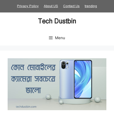
Skip
Privacy Policy
About US
Contact Us
trending
to
content
Tech Dustbin
Menu