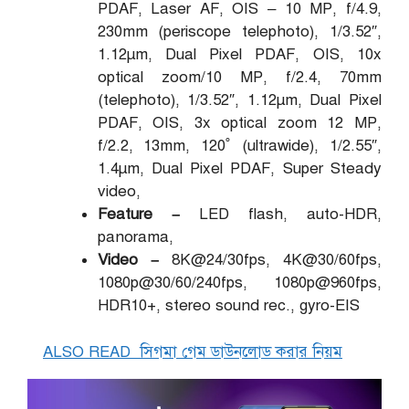
PDAF, Laser AF, OIS – 10 MP, f/4.9,
230mm (periscope telephoto), 1/3.52″,
1.12µm, Dual Pixel PDAF, OIS, 10x
optical zoom/10 MP, f/2.4, 70mm
(telephoto), 1/3.52″, 1.12µm, Dual Pixel
PDAF, OIS, 3x optical zoom 12 MP,
f/2.2, 13mm, 120˚ (ultrawide), 1/2.55″,
1.4µm, Dual Pixel PDAF, Super Steady
video,
Feature –
LED flash, auto-HDR,
panorama,
Video –
8K@24/30fps, 4K@30/60fps,
1080p@30/60/240fps, 1080p@960fps,
HDR10+, stereo sound rec., gyro-EIS
ALSO READ
সিগমা গেম ডাউনলোড করার নিয়ম