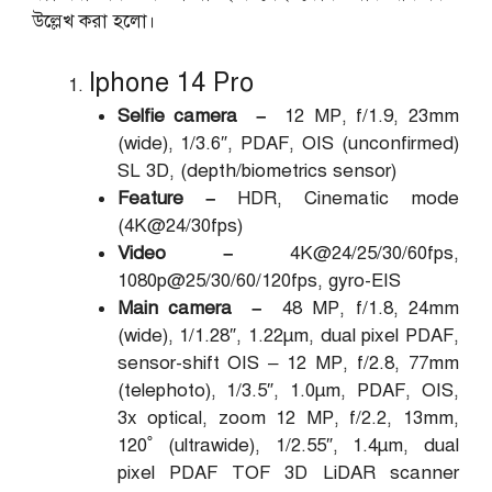
উল্লেখ করা হলো।
Iphone 14 Pro
Selfie camera –
12 MP, f/1.9, 23mm
(wide), 1/3.6″, PDAF, OIS (unconfirmed)
SL 3D, (depth/biometrics sensor)
Feature –
HDR, Cinematic mode
(4K@24/30fps)
Video –
4K@24/25/30/60fps,
1080p@25/30/60/120fps, gyro-EIS
Main camera –
48 MP, f/1.8, 24mm
(wide), 1/1.28″, 1.22µm, dual pixel PDAF,
sensor-shift OIS – 12 MP, f/2.8, 77mm
(telephoto), 1/3.5″, 1.0µm, PDAF, OIS,
3x optical, zoom 12 MP, f/2.2, 13mm,
120˚ (ultrawide), 1/2.55″, 1.4µm, dual
pixel PDAF TOF 3D LiDAR scanner