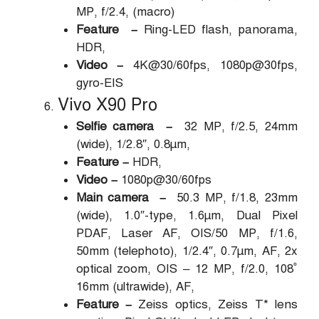
MP, f/2.4, (macro)
Feature –
Ring-LED flash, panorama,
HDR,
Video –
4K@30/60fps, 1080p@30fps,
gyro-EIS
Vivo X90 Pro
Selfie camera –
32 MP, f/2.5, 24mm
(wide), 1/2.8″, 0.8µm,
Feature –
HDR,
Video –
1080p@30/60fps
Main camera –
50.3 MP, f/1.8, 23mm
(wide), 1.0″-type, 1.6µm, Dual Pixel
PDAF, Laser AF, OIS/50 MP, f/1.6,
50mm (telephoto), 1/2.4″, 0.7µm, AF, 2x
optical zoom, OIS – 12 MP, f/2.0, 108˚
16mm (ultrawide), AF,
Feature –
Zeiss optics, Zeiss T* lens