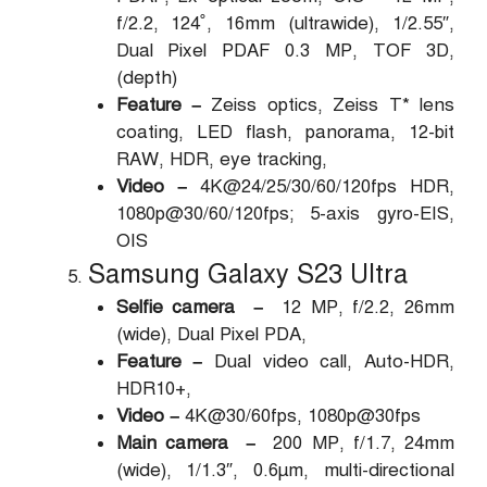
f/2.2, 124˚, 16mm (ultrawide), 1/2.55″,
Dual Pixel PDAF 0.3 MP, TOF 3D,
(depth)
Feature –
Zeiss optics, Zeiss T* lens
coating, LED flash, panorama, 12-bit
RAW, HDR, eye tracking,
Video –
4K@24/25/30/60/120fps HDR,
1080p@30/60/120fps; 5-axis gyro-EIS,
OIS
Samsung Galaxy S23 Ultra
Selfie camera –
12 MP, f/2.2, 26mm
(wide), Dual Pixel PDA,
Feature –
Dual video call, Auto-HDR,
HDR10+,
Video –
4K@30/60fps, 1080p@30fps
Main camera –
200 MP, f/1.7, 24mm
(wide), 1/1.3″, 0.6µm, multi-directional