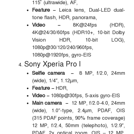
115˚ (ultrawide), AF,
Feature –
Leica lens, Dual-LED dual-
tone flash, HDR, panorama,
Video –
8K@24fps (HDR),
4K@24/30/60fps (HDR10+, 10-bit Dolby
Vision HDR, 10-bit LOG),
1080p@30/120/240/960fps,
1080p@1920fps, gyro-EIS
Sony Xperia Pro I
Selfie camera –
8 MP, f/2.0, 24mm
(wide), 1/4″, 1.12µm,
Feature –
HDR,
Video –
1080p@30fps, 5-axis gyro-EIS
Main camera –
12 MP, f/2.0-4.0, 24mm
(wide), 1.0″-type, 2.4µm, PDAF, OIS
(315 PDAF points, 90% frame coverage)
12 MP, f/2.4, 50mm (telephoto), 1/2.9″,
PDAF, 2x optical zoom, OIS – 12 MP,