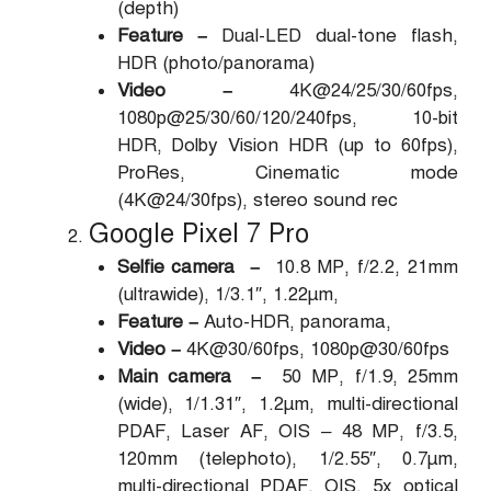
(depth)
Feature –
Dual-LED dual-tone flash,
HDR (photo/panorama)
Video –
4K@24/25/30/60fps,
1080p@25/30/60/120/240fps, 10-bit
HDR, Dolby Vision HDR (up to 60fps),
ProRes, Cinematic mode
(4K@24/30fps), stereo sound rec
Google Pixel 7 Pro
Selfie camera –
10.8 MP, f/2.2, 21mm
(ultrawide), 1/3.1″, 1.22µm,
Feature –
Auto-HDR, panorama,
Video –
4K@30/60fps, 1080p@30/60fps
Main camera –
50 MP, f/1.9, 25mm
(wide), 1/1.31″, 1.2µm, multi-directional
PDAF, Laser AF, OIS – 48 MP, f/3.5,
120mm (telephoto), 1/2.55″, 0.7µm,
multi-directional PDAF, OIS, 5x optical