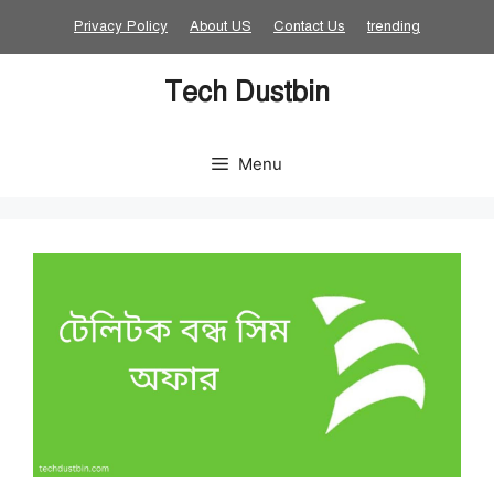
Skip
Privacy Policy
About US
Contact Us
trending
to
content
Tech Dustbin
Menu