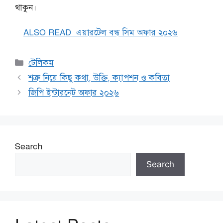
থাকুন।
ALSO READ
এয়ারটেল বন্ধ সিম অফার ২০২৬
Categories
টেলিকম
শত্রু নিয়ে কিছু কথা, উক্তি, ক্যাপশন ও কবিতা
জিপি ইন্টারনেট অফার ২০২৬
Search
Search