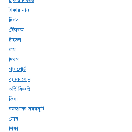
চাকরি বিজ্ঞপ্তি
টাকার মান
টিপস
টেলিকম
ট্রাভেল
দাম
দিবস
পাসপোর্ট
ব্যাংক লোন
ভর্তি বিজ্ঞপ্তি
ভিসা
রমজানের সময়সূচি
লোন
শিক্ষা