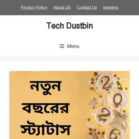
Skip
Privacy Policy
About US
Contact Us
trending
to
content
Tech Dustbin
Menu