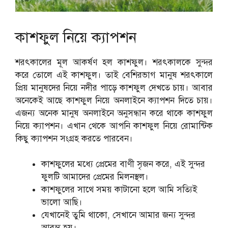
কাশফুল নিয়ে ক্যাপশন
শরৎকালের মূল আকর্ষণ হল কাশফুল। শরৎকালকে সুন্দর
করে তোলে এই কাশফুল। তাই বেশিরভাগ মানুষ শরৎকালে
প্রিয় মানুষদের নিয়ে নদীর পাড়ে কাশফুল দেখতে চায়। আবার
অনেকেই আছে কাশফুল নিয়ে অনলাইনে ক্যাপশন দিতে চায়।
এজন্য অনেক মানুষ অনলাইনে অনুসন্ধান করে থাকে কাশফুল
নিয়ে ক্যাপশন। এখান থেকে আপনি কাশফুল নিয়ে রোমান্টিক
কিছু ক্যাপশন সংগ্রহ করতে পারবেন।
কাশফুলের মধ্যে প্রেমের বাণী সৃজন করে, এই সুন্দর
ফুলটি আমাদের প্রেমের মিলনস্থল।
কাশফুলের সাথে সময় কাটানো হলে আমি সত্যিই
ভালো আছি।
যেখানেই তুমি থাকো, সেখানে আমার জন্য সুন্দর
আরম্ভ হয়।