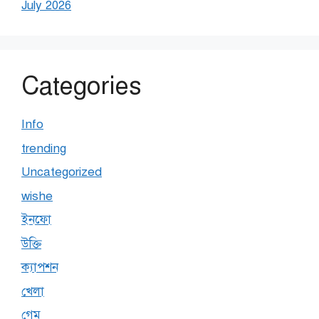
July 2026
Categories
Info
trending
Uncategorized
wishe
ইনফো
উক্তি
ক্যাপশন
খেলা
গেম