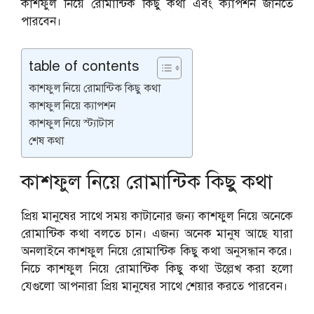
কাশফুল নিয়ে রোমান্টিক কিছু কথা এবং ক্যাপশন জানতে
পারবেন।
table of contents
কাশফুল নিয়ে রোমান্টিক কিছু কথা
কাশফুল নিয়ে ক্যাপশন
কাশফুল নিয়ে স্ট্যাটাস
শেষ কথা
কাশফুল নিয়ে রোমান্টিক কিছু কথা
প্রিয় মানুষের সাথে সময় কাটানোর জন্য কাশফুল নিয়ে অনেকে
রোমান্টিক কথা বলতে চান। এজন্য অনেক মানুষ আছে যারা
অনলাইনে কাশফুল নিয়ে রোমান্টিক কিছু কথা অনুসন্ধান করে।
নিচে কাশফুল নিয়ে রোমান্টিক কিছু কথা উল্লেখ করা হলো
যেগুলো আপনারা প্রিয় মানুষের সাথে শেয়ার করতে পারবেন।