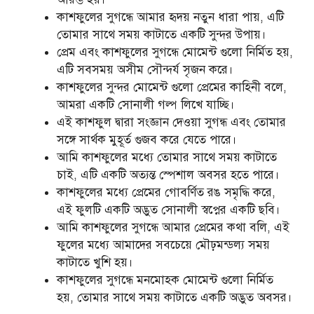
কাশফুলের সুগন্ধে আমার হৃদয় নতুন ধারা পায়, এটি
তোমার সাথে সময় কাটাতে একটি সুন্দর উপায়।
প্রেম এবং কাশফুলের সুগন্ধে মোমেন্ট গুলো নির্মিত হয়,
এটি সবসময় অসীম সৌন্দর্য সৃজন করে।
কাশফুলের সুন্দর মোমেন্ট গুলো প্রেমের কাহিনী বলে,
আমরা একটি সোনালী গল্প লিখে যাচ্ছি।
এই কাশফুল দ্বারা সংজ্ঞান দেওয়া সুগন্ধ এবং তোমার
সঙ্গে সার্থক মুহূর্ত গুজব করে যেতে পারে।
আমি কাশফুলের মধ্যে তোমার সাথে সময় কাটাতে
চাই, এটি একটি অত্যন্ত স্পেশাল অবসর হতে পারে।
কাশফুলের মধ্যে প্রেমের গোবর্ণিত রঙ সমৃদ্ধি করে,
এই ফুলটি একটি অদ্ভুত সোনালী স্বপ্নের একটি ছবি।
আমি কাশফুলের সুগন্ধে আমার প্রেমের কথা বলি, এই
ফুলের মধ্যে আমাদের সবচেয়ে মৌঢ়মন্ডল্য সময়
কাটাতে খুশি হয়।
কাশফুলের সুগন্ধে মনমোহক মোমেন্ট গুলো নির্মিত
হয়, তোমার সাথে সময় কাটাতে একটি অদ্ভুত অবসর।