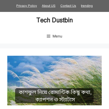
Skip
Privacy Policy
About US
Contact Us
trending
to
content
Tech Dustbin
Menu