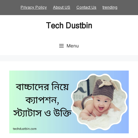
Skip
Privacy Policy
About US
Contact Us
trending
to
content
Tech Dustbin
Menu