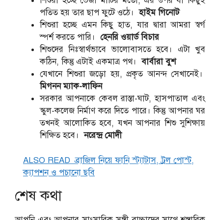
শিশুরা হচ্ছে ভেজা মাটির মতো, এর উপর যা কিছুই
পতিত হয় তার ছাপ ফুটে ওঠে।
হাইম গিনোট
শিশুরা হচ্ছে এমন কিছু হাত, যার দ্বারা আমরা স্বর্গ
স্পর্শ করতে পারি।
হেনরি ওয়ার্ড বিচার
শিশুদের নিঃস্বার্থভাবে ভালোবাসতে হবে। এটা খুব
কঠিন, কিন্তু এটাই একমাত্র পথ।
বার্বারা বুশ
যেখানে শিশুরা জড়ো হয়, প্রকৃত আনন্দ সেখানেই।
মিগনন ম্যাক-লাফিন
সরকার আপনাকে কেবল রাস্তা-ঘাট, হাসপাতাল এবং
স্কুল-কলেজ নির্মাণ করে দিতে পারে। কিন্তু আপনার ঘর
তখনই আলোকিত হবে, যখন আপনার শিশু সুশিক্ষায়
শিক্ষিত হবে।
নরেন্দ্র মোদী
ALSO READ
ব্রাজিল নিয়ে ফানি স্ট্যাটাস, ট্রল পোস্ট,
ক্যাপশন ও পচানো ছবি
শেষ কথা
আপনি এবং আপনার সাংসারিক সঙ্গী বাচ্চাদের সাথে শৃঙ্গারিক