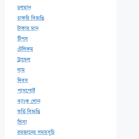
চলমান
চাকরি বিজ্ঞপ্তি
টাকার মান
টিপস
টেলিকম
ট্রাভেল
দাম
দিবস
পাসপোর্ট
ব্যাংক লোন
ভর্তি বিজ্ঞপ্তি
ভিসা
রমজানের সময়সূচি