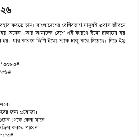
০২৬
হার করতে চান। বাংলাদেশের বেশিরভাগ মানুষই প্রবাস জীবনে
রতে হয় অনেক। আর আমাদের দেশে এই কারণে ইমো চালানো হয়
হয়। যার কারনে জিপি ইমো প্যাক চালু করে দিয়েছে। নিচে ইমু
২১*৩০৬৩#
১*৫৬#
 চলবে।
ের জন্য প্রযোজ্য।
়েব থেকে কেনা যাবে।
ক্রিয় করতে পারেন।
21*1*4#