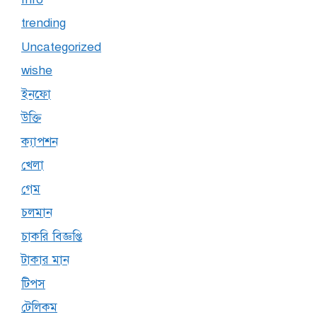
trending
Uncategorized
wishe
ইনফো
উক্তি
ক্যাপশন
খেলা
গেম
চলমান
চাকরি বিজ্ঞপ্তি
টাকার মান
টিপস
টেলিকম