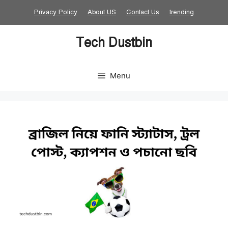
Skip
Privacy Policy
About US
Contact Us
trending
to
content
Tech Dustbin
Menu