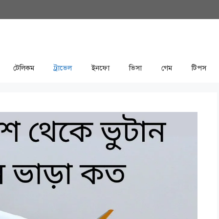
টেলিকম
ট্রাভেল
ইনফো
ভিসা
গেম
টিপস