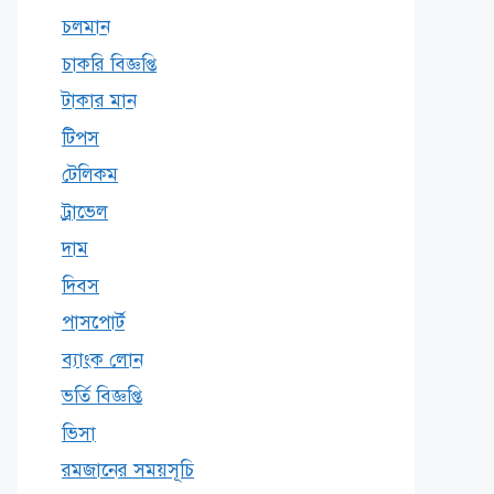
চলমান
চাকরি বিজ্ঞপ্তি
টাকার মান
টিপস
টেলিকম
ট্রাভেল
দাম
দিবস
পাসপোর্ট
ব্যাংক লোন
ভর্তি বিজ্ঞপ্তি
ভিসা
রমজানের সময়সূচি