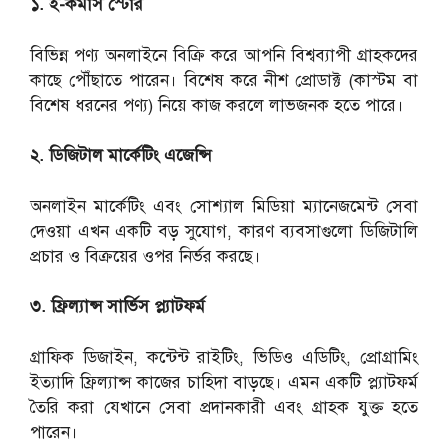
১. ই-কমার্স স্টোর
বিভিন্ন পণ্য অনলাইনে বিক্রি করে আপনি বিশ্বব্যাপী গ্রাহকদের
কাছে পৌঁছাতে পারেন। বিশেষ করে নীশ প্রোডাক্ট (কাস্টম বা
বিশেষ ধরনের পণ্য) নিয়ে কাজ করলে লাভজনক হতে পারে।
২. ডিজিটাল মার্কেটিং এজেন্সি
অনলাইন মার্কেটিং এবং সোশ্যাল মিডিয়া ম্যানেজমেন্ট সেবা
দেওয়া এখন একটি বড় সুযোগ, কারণ ব্যবসাগুলো ডিজিটালি
প্রচার ও বিক্রয়ের ওপর নির্ভর করছে।
৩. ফ্রিল্যান্স সার্ভিস প্ল্যাটফর্ম
গ্রাফিক ডিজাইন, কন্টেন্ট রাইটিং, ভিডিও এডিটিং, প্রোগ্রামিং
ইত্যাদি ফ্রিল্যান্স কাজের চাহিদা বাড়ছে। এমন একটি প্ল্যাটফর্ম
তৈরি করা যেখানে সেবা প্রদানকারী এবং গ্রাহক যুক্ত হতে
পারেন।