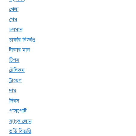
খেলা
গেম
চলমান
চাকরি বিজ্ঞপ্তি
টাকার মান
টিপস
টেলিকম
ট্রাভেল
দাম
দিবস
পাসপোর্ট
ব্যাংক লোন
ভর্তি বিজ্ঞপ্তি