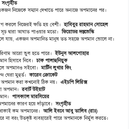
।
সংগৃহীত
কজন নিজেকে সম্মান দেখাতে পারে অন্যজে অপমানের পর।
াগ করলে নিজেরই ক্ষতি হয় বেশী।
হাবিবুর রাহমান সোহেল
ে সূচ দ্বারা আঘাত পাওয়ার মতো।
ফিয়োডর দস্তভেস্কি
ুলে যায়, একজন অপমানিত মানুষ তত সহজে অপমান ভোলে না।
 পরিণাম আরো ভুল হতে পারে।
ইউনুস আলগোহার
মান হিসাবে নিবে।
চাক পালাহুনিয়ুক
র হলে অপমানও সইবো।
মার্টিন লুথার কিং
 ঘেরা মুহুর্ত।
কারেন ক্রোকেট
কে অপমান করা কখনোই ঠিক নয়।
এইচপি লিরিক্স
হলো অপমান।
রবার্ট উইয়াট
 অপমান।
পাসক্যাল মারসিয়ের
 অপমানের কারণ হয়ে দাঁড়াবে।
সংগৃহীত
না থাকাই কম অপমানের।
আলি ইবনে আবু তালিব (রাঃ)
না বরং উতকৃষ্ট ব্যবহারেই পারে অপমানকে নির্মুল করতে।