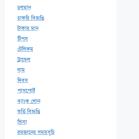
চলমান
চাকরি বিজ্ঞপ্তি
টাকার মান
টিপস
টেলিকম
ট্রাভেল
দাম
দিবস
পাসপোর্ট
ব্যাংক লোন
ভর্তি বিজ্ঞপ্তি
ভিসা
রমজানের সময়সূচি