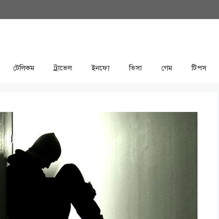
টেলিকম
ট্রাভেল
ইনফো
ভিসা
গেম
টিপস