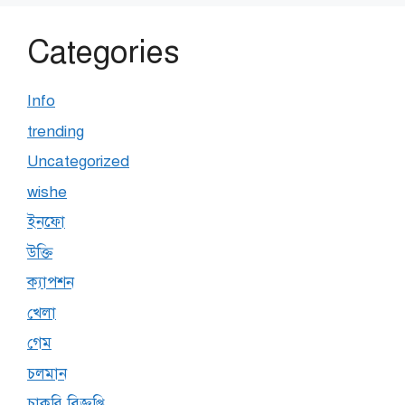
Categories
Info
trending
Uncategorized
wishe
ইনফো
উক্তি
ক্যাপশন
খেলা
গেম
চলমান
চাকরি বিজ্ঞপ্তি