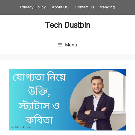
Skip
Privacy Policy
About US
Contact Us
trending
to
content
Tech Dustbin
Menu