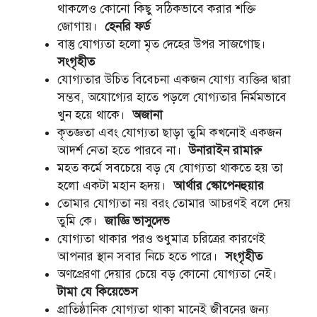
থাকলেও কোনো কিছু সঠিকভাবে করার শক্তি
জোগায়।
হেনরি ফর্ড
বাস্তু যোগ্যতা হলো মৃত দেহের উপর সাজগোছ।
সংগৃহীত
যোগ্যতার উচিত বিবেচনা একজন যোগ্য ব্যক্তির দ্বারা
সম্ভব, অযোগ্যের হাতে পড়লে যোগ্যতার নির্মমভাবে
খুন হয়ে থাকে।
অজানা
কৃতজ্ঞতা এবং যোগ্যতা ছাড়া তুমি কখনোই একজন
আদর্শ নেতা হতে পারবে না।
উনারাইন রামারু
মহত কর্মে সবচেয়ে বড় যে যোগ্যতা থাকতে হয় তা
হলো একটা মহান হৃদয়।
আর্থার স্কোপেনহুয়ার
তোমার যোগ্যতা নয় বরং তোমার আচরণই বলে দেয়
তুমি কে।
জাজ্ঞি ভাসুদেভ
যোগ্যতা থাকার পরও শুধুমাত্র চরিত্রের কারণেই
আপনার স্থান সবার নিচে হতে পারে।
সংগৃহীত
অণপ্রেরণা দেয়ার চেয়ে বড় কোনো যোগ্যতা নেই।
টামা যে কিয়েভেস
প্রাতিষ্ঠানিক যোগ্যতা থাকা মানেই জীবনের জন্য