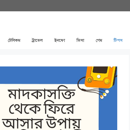
টেলিকম
ট্রাভেল
ইনফো
ভিসা
গেম
টিপস