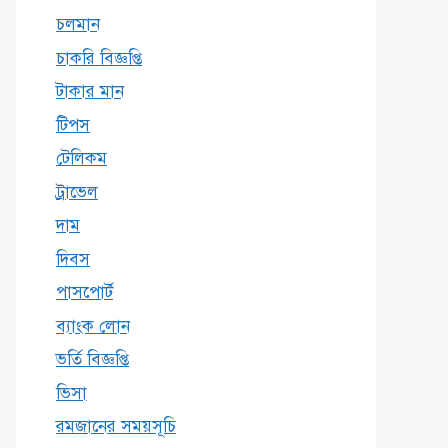
চলমান
চাকরি বিজ্ঞপ্তি
টাকার মান
টিপস
টেলিকম
ট্রাভেল
দাম
দিবস
পাসপোর্ট
ব্যাংক লোন
ভর্তি বিজ্ঞপ্তি
ভিসা
রমজানের সময়সূচি