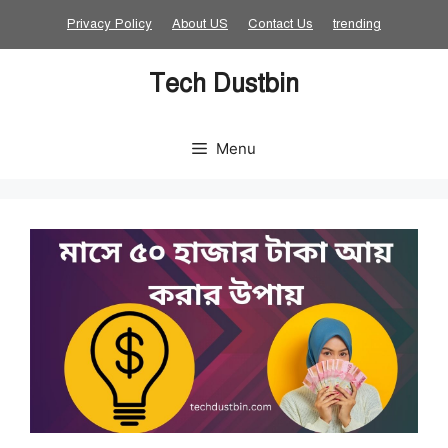
Skip
Privacy Policy
About US
Contact Us
trending
to
content
Tech Dustbin
Menu