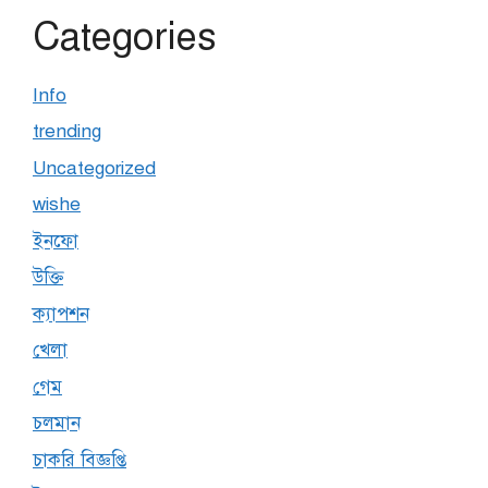
Categories
Info
trending
Uncategorized
wishe
ইনফো
উক্তি
ক্যাপশন
খেলা
গেম
চলমান
চাকরি বিজ্ঞপ্তি