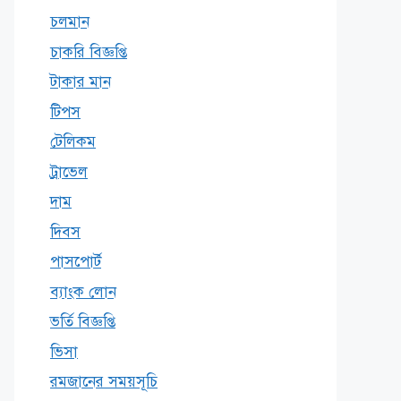
চলমান
চাকরি বিজ্ঞপ্তি
টাকার মান
টিপস
টেলিকম
ট্রাভেল
দাম
দিবস
পাসপোর্ট
ব্যাংক লোন
ভর্তি বিজ্ঞপ্তি
ভিসা
রমজানের সময়সূচি