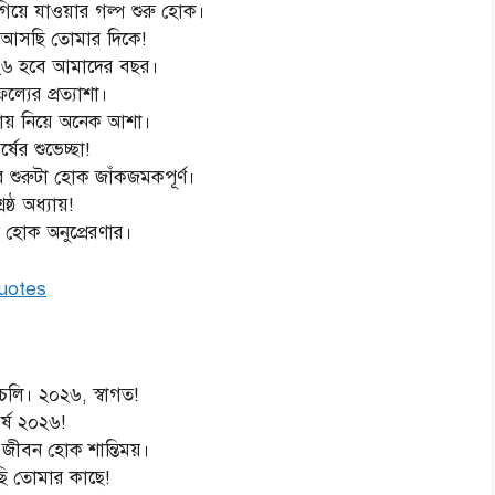
য়ে যাওয়ার গল্প শুরু হোক।
৬, আসছি তোমার দিকে!
২০২৬ হবে আমাদের বছর।
্যের প্রত্যাশা।
তোমায় নিয়ে অনেক আশা।
ের শুভেচ্ছা!
এর শুরুটা হোক জাঁকজমকপূর্ণ।
ষ্ঠ অধ্যায়!
ি হোক অনুপ্রেরণার।
quotes
চলি। ২০২৬, স্বাগত!
র্ষ ২০২৬!
 জীবন হোক শান্তিময়।
ি তোমার কাছে!