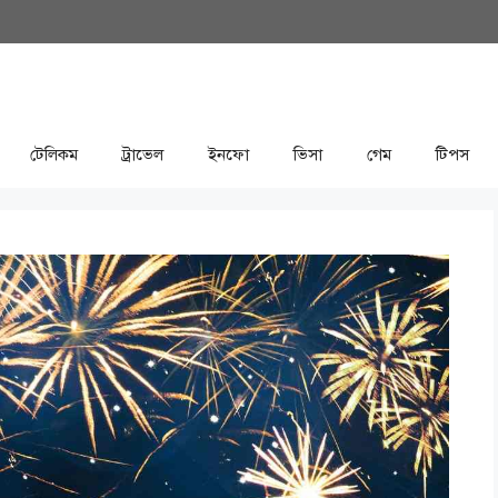
টেলিকম
ট্রাভেল
ইনফো
ভিসা
গেম
টিপস