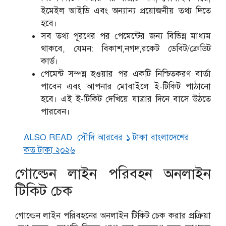
ইমেইল আইডি এবং অন্যান্য প্রয়োজনীয় তথ্য দিতে
হবে।
সব তথ্য পূরণের পর পেমেন্টের জন্য বিভিন্ন মাধ্যম
থাকবে, যেমন: বিকাশ,নগদ,রকেট ডেবিট/ক্রেডিট
কার্ড।
পেমেন্ট সম্পন্ন হওয়ার পর একটি নিশ্চিতকরণ বার্তা
পাবেন এবং আপনার মোবাইলে ই-টিকিট পাঠানো
হবে। এই ই-টিকিট দেখিয়ে যাত্রার দিনে বাসে উঠতে
পারবেন।
ALSO READ
সৌদি আরবের ১ টাকা বাংলাদেশের
কত টাকা ২০২৬
গোল্ডেন লাইন পরিবহন অনলাইন
টিকিট চেক
গোল্ডেন লাইন পরিবহনের অনলাইন টিকিট চেক করার প্রক্রিয়া