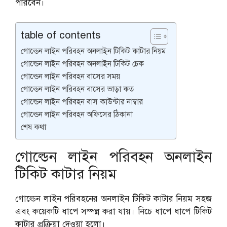
পারবেন।
table of contents
গোল্ডেন লাইন পরিবহন অনলাইন টিকিট কাটার নিয়ম
গোল্ডেন লাইন পরিবহন অনলাইন টিকিট চেক
গোল্ডেন লাইন পরিবহন বাসের সময়
গোল্ডেন লাইন পরিবহন বাসের ভাড়া কত
গোল্ডেন লাইন পরিবহন বাস কাউন্টার নাম্বার
গোল্ডেন লাইন পরিবহন অফিসের ঠিকানা
শেষ কথা
গোল্ডেন লাইন পরিবহন অনলাইন
টিকিট কাটার নিয়ম
গোল্ডেন লাইন পরিবহনের অনলাইন টিকিট কাটার নিয়ম সহজ
এবং কয়েকটি ধাপে সম্পন্ন করা যায়। নিচে ধাপে ধাপে টিকিট
কাটার প্রক্রিয়া দেওয়া হলো।