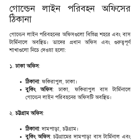
গোল্ডেন লাইন পরিবহন অফিসের
ঠিকানা
গোল্ডেন লাইন পরিবহনের অফিসগুলো বিভিন্ন শহরে এবং বাস
টার্মিনালে অবস্থিত। তাদের প্রধান অফিস এবং গুরুত্বপূর্ণ
শাখাগুলো নিচে দেওয়া হলো:
১.
ঢাকা অফিস
:
ঠিকানা
: ফকিরাপুল, ঢাকা।
বুকিং অফিস
: ঢাকা, ফকিরাপুল বাস টার্মিনালে
গোল্ডেন লাইন পরিবহনের অফিসটি অবস্থিত।
২.
চট্টগ্রাম অফিস
:
ঠিকানা
: দামপাড়া, চট্টগ্রাম।
বুকিং অফিস
: চট্টগ্রামের দামপাড়া বাস টার্মিনাল এবং