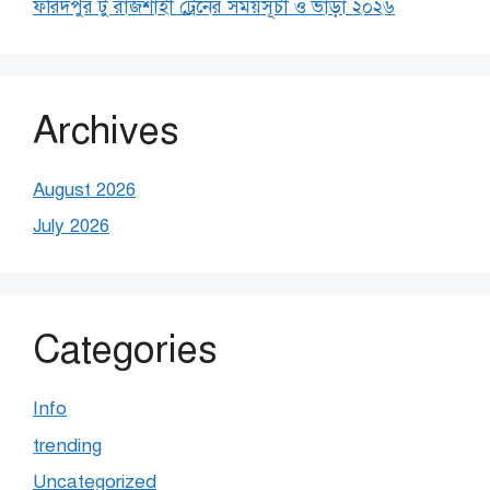
ফরিদপুর টু রাজশাহী ট্রেনের সময়সূচী ও ভাড়া ২০২৬
Archives
August 2026
July 2026
Categories
Info
trending
Uncategorized