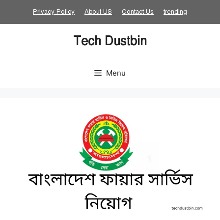
Skip
Privacy Policy
About US
Contact Us
trending
to
content
Tech Dustbin
Menu