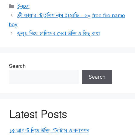
Categories
ইনফো
ফ্রী ফায়ার স্টাইলিশ নাম ইংরেজি – ×͜× free fire name
boy
জুলুম নিয়ে হাদিসের সেরা উক্তি ও কিছু কথা
Search
Search
Latest Posts
১৫ আগস্ট নিয়ে উক্তি, স্ট্যাটাস ও ক্যাপশন