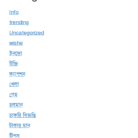
Info
trending
Uncategorized
wishe
ইনফো
উক্তি
ক্যাপশন
খেলা
গেম
চলমান
চাকরি বিজ্ঞপ্তি
টাকার মান
টিপস