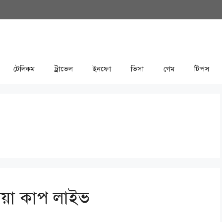
টেলিকম
ট্রাভেল
ইনফো
ভিসা
গেম
টিপস
িয়া কাপ লাইভ