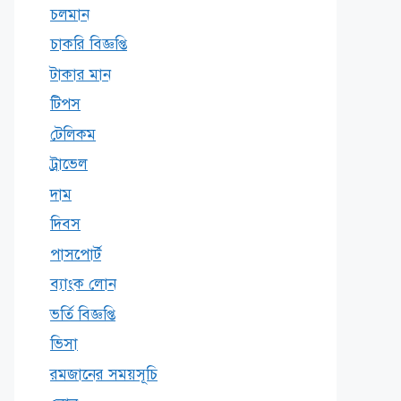
চলমান
চাকরি বিজ্ঞপ্তি
টাকার মান
টিপস
টেলিকম
ট্রাভেল
দাম
দিবস
পাসপোর্ট
ব্যাংক লোন
ভর্তি বিজ্ঞপ্তি
ভিসা
রমজানের সময়সূচি