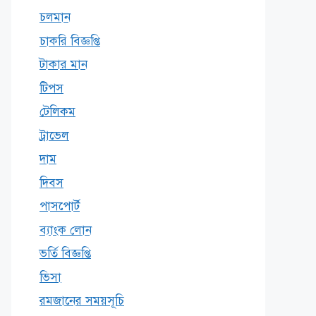
চলমান
চাকরি বিজ্ঞপ্তি
টাকার মান
টিপস
টেলিকম
ট্রাভেল
দাম
দিবস
পাসপোর্ট
ব্যাংক লোন
ভর্তি বিজ্ঞপ্তি
ভিসা
রমজানের সময়সূচি