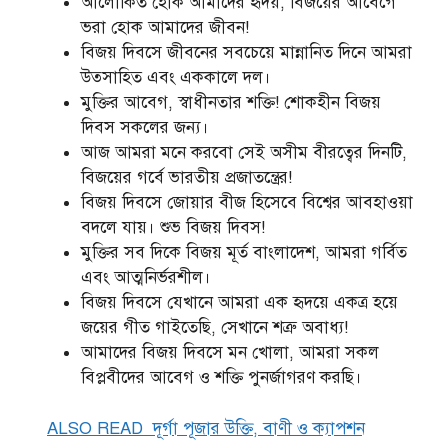
আলোকিত হোক আমাদের হৃদয়, বিজয়ের আবেগে
ভরা হোক আমাদের জীবন!
বিজয় দিবসে জীবনের সবচেয়ে মান্নানিত দিনে আমরা
উত্সাহিত এবং এককালে দল।
মুক্তির আবেগ, স্বাধীনতার শক্তি! শোকহীন বিজয়
দিবস সকলের জন্য।
আজ আমরা মনে করবো সেই অসীম বীরত্বের দিনটি,
বিজয়ের গর্বে ভারতীয় প্রজাতন্ত্রের!
বিজয় দিবসে জোয়ার বীজ হিসেবে বিশ্বের আবহাওয়া
বদলে যায়। শুভ বিজয় দিবস!
মুক্তির সব দিকে বিজয় মূর্ত বাংলাদেশ, আমরা গর্বিত
এবং আত্মনির্ভরশীল।
বিজয় দিবসে যেখানে আমরা এক হৃদয়ে একত্র হয়ে
জয়ের গীত গাইতেছি, সেখানে শত্রু অবাধ্য!
আমাদের বিজয় দিবসে মন খোলা, আমরা সকল
বিপ্লবীদের আবেগ ও শক্তি পুনর্জাগরণ করছি।
ALSO READ
দূর্গা পূজার উক্তি, বাণী ও ক্যাপশন