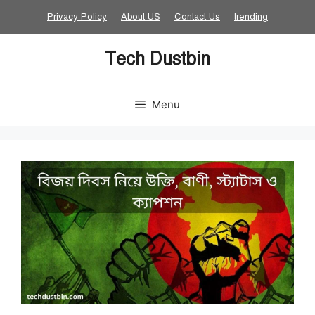
Skip
Privacy Policy
About US
Contact Us
trending
to
content
Tech Dustbin
Menu