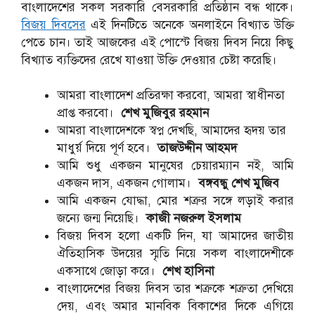
বাংলাদেশের সকল সরকারি বেসরকারি প্রতিষ্ঠান বন্ধ থাকে।
বিজয় দিবসের
এই দিনটিতে অনেকে অনলাইনে বিখ্যাত উক্তি
পেতে চান। তাই আজকের এই পোস্টে বিজয় দিবস নিয়ে কিছু
বিখ্যাত ব্যক্তিদের রেখে যাওয়া উক্তি দেওয়ার চেষ্টা করেছি।
আমরা বাংলাদেশ প্রতিরক্ষা করবো, আমরা স্বাধীনতা
প্রাপ্ত করবো।
শেখ মুজিবুর রহমান
আমরা বাংলাদেশকে স্বপ্ন দেখছি, আমাদের হৃদয় তার
মাধুর্য় দিয়ে পূর্ণ হবে।
তাজউদ্দীন আহমদ
আমি শুধু একজন মানুষের চেয়ারম্যান নই, আমি
একজন দাস, একজন গোলাম।
বঙ্গবন্ধু শেখ মুজিব
আমি একজন যোদ্ধা, মোর শত্রুর সঙ্গে লড়াই করার
জন্যে জন্ম নিয়েছি।
কাজী নজরুল ইসলাম
বিজয় দিবস হলো একটি দিন, যা আমাদের জাতীয়
ঐতিহাসিক উদয়ের স্মৃতি নিয়ে সকল বাংলাদেশীকে
একসাথে জোড়া করে।
শেখ হাসিনা
বাংলাদেশের বিজয় দিবস তার শত্রুকে শত্রুতা দেখিয়ে
দেয়, এবং অমার মানবিক বিকাশের দিকে এগিয়ে