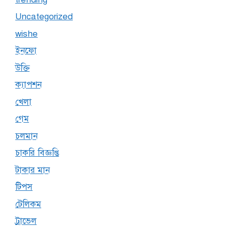
Uncategorized
wishe
ইনফো
উক্তি
ক্যাপশন
খেলা
গেম
চলমান
চাকরি বিজ্ঞপ্তি
টাকার মান
টিপস
টেলিকম
ট্রাভেল