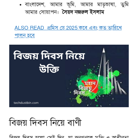
বাংলাদেশ, আমার ভূমি, আমার মাতৃভাষা, তুমি
আমার সোয়াপন।
সৈয়দ নজরুল ইসলাম
ALSO READ
প্রমিস ডে 2025 কবে এবং কত তারিখে
পালন হবে
বিজয় দিবস নিয়ে বাণী
বিজয় দিবস হলো সেই দিন, যা জনগণকে মুক্তি ও স্বাধীনতা