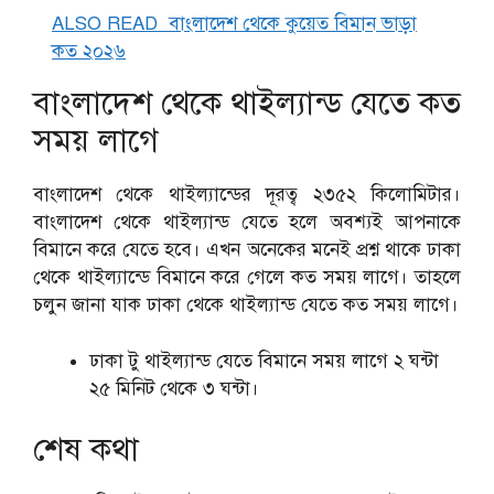
ALSO READ
বাংলাদেশ থেকে কুয়েত বিমান ভাড়া
কত ২০২৬
বাংলাদেশ থেকে থাইল্যান্ড যেতে কত
সময় লাগে
বাংলাদেশ থেকে থাইল্যান্ডের দূরত্ব ২৩৫২ কিলোমিটার।
বাংলাদেশ থেকে থাইল্যান্ড যেতে হলে অবশ্যই আপনাকে
বিমানে করে যেতে হবে। এখন অনেকের মনেই প্রশ্ন থাকে ঢাকা
থেকে থাইল্যান্ডে বিমানে করে গেলে কত সময় লাগে। তাহলে
চলুন জানা যাক ঢাকা থেকে থাইল্যান্ড যেতে কত সময় লাগে।
ঢাকা টু থাইল্যান্ড যেতে বিমানে সময় লাগে ২ ঘন্টা
২৫ মিনিট থেকে ৩ ঘন্টা।
শেষ কথা