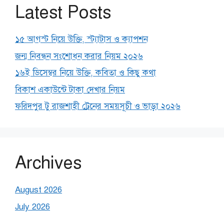
Latest Posts
১৫ আগস্ট নিয়ে উক্তি, স্ট্যাটাস ও ক্যাপশন
জন্ম নিবন্ধন সংশোধন করার নিয়ম ২০২৬
১৬ই ডিসেম্বর নিয়ে উক্তি, কবিতা ও কিছু কথা
বিকাশ একাউন্টে টাকা দেখার নিয়ম
ফরিদপুর টু রাজশাহী ট্রেনের সময়সূচী ও ভাড়া ২০২৬
Archives
August 2026
July 2026