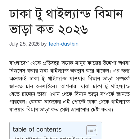
ঢাকা টু থাইল্যান্ড বিমান
ভাড়া কত ২০২৬
July 25, 2026
by
tech-dustbin
বাংলাদেশ থেকে প্রতিবছর অনেক মানুষ কাজের উদ্দেশ্য অথবা
বিজনেস করার জন্য থাইল্যান্ড অবস্থান করে থাকেন। এর জন্য
অনেকেই ঢাকা টু থাইল্যান্ড যাওয়ার বিমান ভাড়া সম্পর্কে
জানতে চান অনলাইনে। আপনারা যারা ঢাকা টু থাইল্যান্ড
যেতে চাচ্ছেন তারা এখান থেকে বিমান ভাড়া সম্পর্কে জানতে
পারবেন। কেননা আজকের এই পোস্টে ঢাকা থেকে থাইল্যান্ড
যাওয়ার বিমান ভাড়া কত সেটা জানানোর চেষ্টা করব।
table of contents