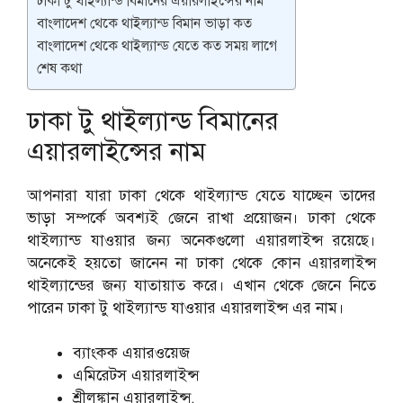
ঢাকা টু থাইল্যান্ড বিমানের এয়ারলাইন্সের নাম
বাংলাদেশ থেকে থাইল্যান্ড বিমান ভাড়া কত
বাংলাদেশ থেকে থাইল্যান্ড যেতে কত সময় লাগে
শেষ কথা
ঢাকা টু থাইল্যান্ড বিমানের
এয়ারলাইন্সের নাম
আপনারা যারা ঢাকা থেকে থাইল্যান্ড যেতে যাচ্ছেন তাদের
ভাড়া সম্পর্কে অবশ্যই জেনে রাখা প্রয়োজন। ঢাকা থেকে
থাইল্যান্ড যাওয়ার জন্য অনেকগুলো এয়ারলাইন্স রয়েছে।
অনেকেই হয়তো জানেন না ঢাকা থেকে কোন এয়ারলাইন্স
থাইল্যান্ডের জন্য যাতায়াত করে। এখান থেকে জেনে নিতে
পারেন ঢাকা টু থাইল্যান্ড যাওয়ার এয়ারলাইন্স এর নাম।
ব্যাংকক এয়ারওয়েজ
এমিরেটস এয়ারলাইন্স
শ্রীলঙ্কান এয়ারলাইন্স.