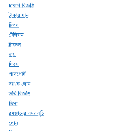
চাকরি বিজ্ঞপ্তি
টাকার মান
টিপস
টেলিকম
ট্রাভেল
দাম
দিবস
পাসপোর্ট
ব্যাংক লোন
ভর্তি বিজ্ঞপ্তি
ভিসা
রমজানের সময়সূচি
লোন