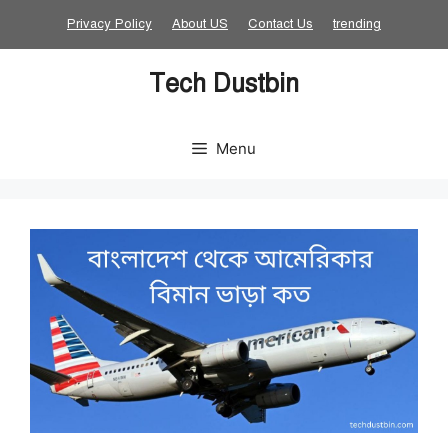
Skip
Privacy Policy
About US
Contact Us
trending
to
content
Tech Dustbin
Menu