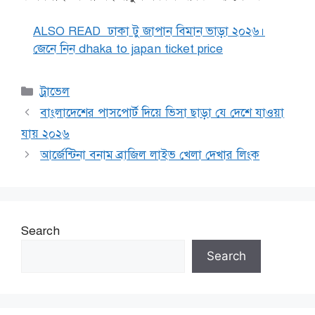
ALSO READ
ঢাকা টু জাপান বিমান ভাড়া ২০২৬।
জেনে নিন dhaka to japan ticket price
Categories
ট্রাভেল
বাংলাদেশের পাসপোর্ট দিয়ে ভিসা ছাড়া যে দেশে যাওয়া
যায় ২০২৬
আর্জেন্টিনা বনাম ব্রাজিল লাইভ খেলা দেখার লিংক
Search
Search