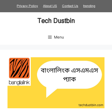
Skip
Privacy Policy
About US
Contact Us
trending
to
content
Tech Dustbin
Menu