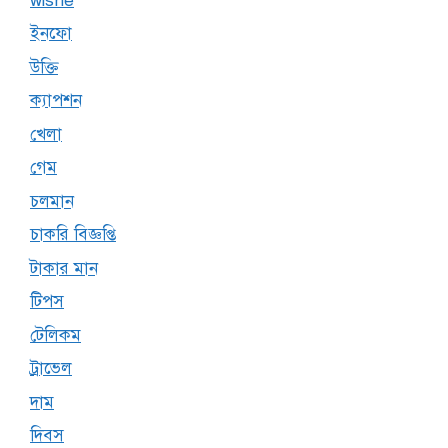
wishe
ইনফো
উক্তি
ক্যাপশন
খেলা
গেম
চলমান
চাকরি বিজ্ঞপ্তি
টাকার মান
টিপস
টেলিকম
ট্রাভেল
দাম
দিবস