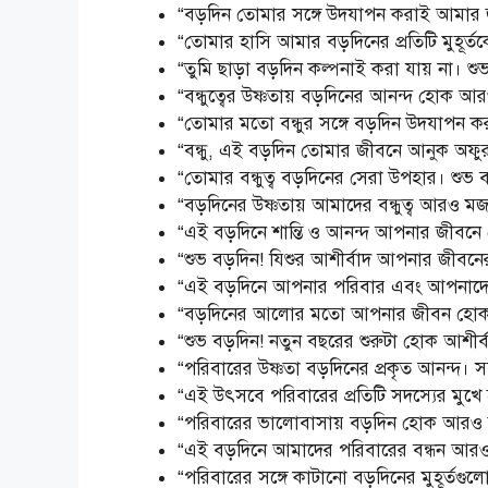
“বড়দিন তোমার সঙ্গে উদযাপন করাই আমার 
“তোমার হাসি আমার বড়দিনের প্রতিটি মুহূ
“তুমি ছাড়া বড়দিন কল্পনাই করা যায় না। শু
“বন্ধুত্বের উষ্ণতায় বড়দিনের আনন্দ হোক আরও 
“তোমার মতো বন্ধুর সঙ্গে বড়দিন উদযাপন 
“বন্ধু, এই বড়দিন তোমার জীবনে আনুক অফুরন
“তোমার বন্ধুত্ব বড়দিনের সেরা উপহার। শুভ 
“বড়দিনের উষ্ণতায় আমাদের বন্ধুত্ব আরও ম
“এই বড়দিনে শান্তি ও আনন্দ আপনার জীবনে
“শুভ বড়দিন! যিশুর আশীর্বাদ আপনার জীবনের
“এই বড়দিনে আপনার পরিবার এবং আপনাদের 
“বড়দিনের আলোর মতো আপনার জীবন হোক উ
“শুভ বড়দিন! নতুন বছরের শুরুটা হোক আশীর্
“পরিবারের উষ্ণতা বড়দিনের প্রকৃত আনন্দ। 
“এই উৎসবে পরিবারের প্রতিটি সদস্যের মুখে
“পরিবারের ভালোবাসায় বড়দিন হোক আরও মধ
“এই বড়দিনে আমাদের পরিবারের বন্ধন আরও
“পরিবারের সঙ্গে কাটানো বড়দিনের মুহূর্তগু