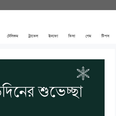
টেলিকম
ট্রাভেল
ইনফো
ভিসা
গেম
টিপস