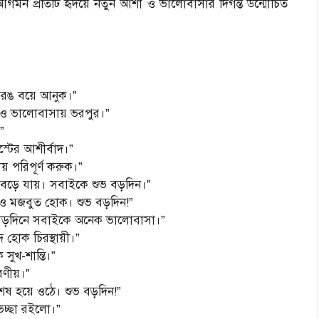
গমন প্রতিটি হৃদয়ে নতুন আশা ও ভালোবাসার দিগন্ত উন্মোচিত
 রঙ বয়ে আনুক।”
 ও ভালোবাসায় ভরপুর।”
”
িস্টের আশীর্বাদ।”
পরিপূর্ণ করুক।”
 বেড়ে যায়। সবাইকে শুভ বড়দিন।”
ও মজবুত হোক। শুভ বড়দিন!”
 বড়দিনে সবাইকে অনেক ভালোবাসা।”
 হোক চিরস্থায়ী।”
সুখ-শান্তি।”
রণীয়।”
েষ হয়ে ওঠে। শুভ বড়দিন!”
েচ্ছা রইলো।”