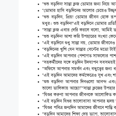
“শুভ বড়দিন! সান্তা ক্লজ তোমার জন্য নিয়ে
“তোমার হাসি বড়দিনের আলোর চেয়েও উজ্জ্ব
“শুভ বড়দিন, প্রিয়! তোমার জীবন হোক র
মধুর। শুভ বড়দিন!“এই বড়দিনে তোমার প্রতিটি 
“সান্তা ক্লজ এবার দেরি করলে বলো, আমিই ত
“শুভ বড়দিন! আশা করি উপহারের সংখ্যা কে
“এই বড়দিনে শুধু সান্তা নয়, তোমার জীবনেও
“বড়দিনের খুশি যেন সান্তার বেল্টের মতো টা
“এই বড়দিন আপনার পেশাগত সাফল্যের পাশাপ
“সহকর্মীদের সঙ্গে বড়দিন উদযাপন সবসময়ই 
“অফিসে আপনার সমর্থন এবং বন্ধুত্বের জন্য ধ
“এই বড়দিন আমাদের কর্মক্ষেত্রেও সুখ এবং শা
“শুভ বড়দিন! আপনার দিনগুলো আনন্দ এবং
ভালো তালিকায় আছো!”“সান্তা ক্লজের উপহার
“যিশুর করুণা আপনার জীবনকে আলোকিত কর
“এই বড়দিন যিশুর ভালোবাসা আপনার হৃদয় 
“যিশুর পবিত্র জন্মদিন আমাদের জীবনে শান্তি
“বড়দিন আমাদের শিক্ষা দেয় ত্যাগ, ভালোবাসা