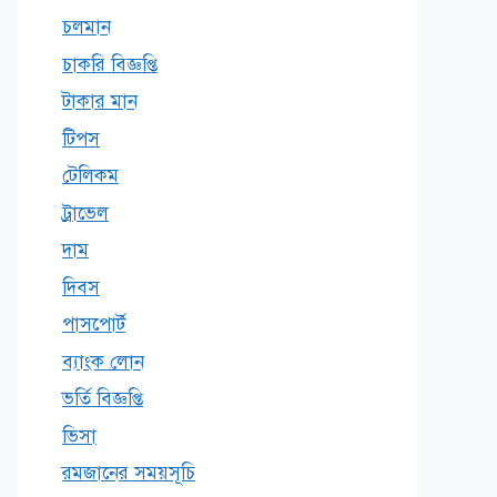
চলমান
চাকরি বিজ্ঞপ্তি
টাকার মান
টিপস
টেলিকম
ট্রাভেল
দাম
দিবস
পাসপোর্ট
ব্যাংক লোন
ভর্তি বিজ্ঞপ্তি
ভিসা
রমজানের সময়সূচি