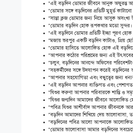
“এই বড়দিন তোমার জীবনে আনুক অফুরন্ত আনন্দ
“তোমার সঙ্গে বড়দিনের প্রতিটি মুহূর্ত কাটা
“সান্তা ক্লজ তোমার জন্য নিয়ে আসুক অসংখ্য
“তোমার বড়দিন হোক রূপকথার মতো সুন্দর। 
“এই বড়দিনে তোমার প্রতিটি ইচ্ছা পূরণ হোক।
“মজায় ভরপুর একটি বড়দিন কাটাও, প্রিয় ছোট্ট
“তোমার হাসিতে আলোকিত হোক এই বড়দি
“আপনার কঠোর পরিশ্রমের জন্য এই উৎসবের ম
“চলুন, বড়দিনের আনন্দে অফিসের পরিবেশট
“সহকর্মীদের সঙ্গে উদযাপন করেই বড়দিনের আন
“আপনার সহযোগিতা এবং বন্ধুত্বের জন্য ধন্য
“এই বড়দিন আপনার ব্যক্তিগত এবং পেশাগত 
“যিশুর করুণা আপনার পরিবারকে শান্তি ও সমৃদ
“যিশুর জন্মদিন আমাদের জীবনে আলোকিত হোক
“পবিত্র যিশুর আশীর্বাদ আপনার জীবনকে আর
“বড়দিন আমাদের শিখিয়ে দেয় ভালোবাসা, ত্য
“বড়দিনের পবিত্র আলো আপনাকে আলোকিত ক
“তোমার ভালোবাসা আমার বড়দিনের সবচেয়