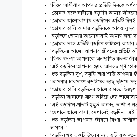
“যিশুর আশীর্বাদ আপনার প্রতিটি দিনকে অর্থ
“তোমার সঙ্গে কাটানো বড়দিন আমার জীবনের স
“তোমার ভালোবাসায় বড়দিনের প্রতিটি দিনই ব
“তোমার হাসি আমার বড়দিনকে আরও সুন্দর 
“বড়দিনে তোমার ভালোবাসাই আমার জন্য স
“তোমার সঙ্গে প্রতিটি বড়দিন কাটানো আমার 
“বড়দিনের আলো আপনার জীবনের প্রতিটি আঁ
“যিশুর করুণা আপনাকে অনুপ্রাণিত করুক জীবনের
“এই বড়দিনে আপনার হৃদয় আনন্দে পূর্ণ হ
“শুভ বড়দিন! সুখ, সমৃদ্ধি আর শান্তি আপনার
“আপনার চারপাশে বড়দিনের জাদু ছড়িয়ে পড়ুক
“তোমার হাসি বড়দিনের আলোর মতো উজ্জ্বল 
“বড়দিন আমাদের স্মরণ করিয়ে দেয় ভালোবাসা এ
“এই বড়দিনে প্রতিটি মুহূর্ত আনন্দ, আশা ও নতু
“যেখানে ভালোবাসা, সেখানেই বড়দিন। এই 
“শুভ বড়দিন! আপনার জীবনে যিশুর আশীর্বা
আসবে।”
“বড়দিন শুধু একটি উৎসব নয়, এটি এক নতুন 